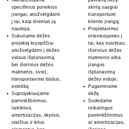
specifinius poreikius 
skirtą saugiai 
įrangai, atsižvelgdami 
transportuoti 
į tai, kaip klientas ją 
kliento įrangą;
naudoja.
Projektavimui 
Sukuriame dėžės 
orientuojamės į 
projektą kruopščiai 
tai, kas svarbiau: 
atsižvelgdami į dėžės 
išorinius dėžės 
vidaus išplanavimą 
matmenis arba 
bei išorinius dėžės 
įrangos 
matmenis, svorį, 
išplanavimą 
transportavimo būdus, 
dėžės viduje;
estetiką
Pagaminame 
Suprojektuojame 
dėžę
paminkštinimus, 
Sudedame 
laikiklius, 
reikalingus 
amortizacijas, skyrius, 
paminkštinimus 
stalčius ir kitus 
ar amortizacijas, 