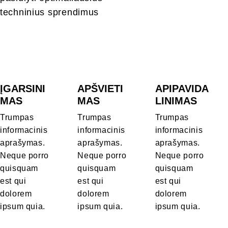
techninius sprendimus
ĮGARSINI
APŠVIETI
APIPAVIDA
MAS
MAS
LINIMAS
Trumpas 
Trumpas 
Trumpas 
informacinis 
informacinis 
informacinis 
aprašymas. 
aprašymas. 
aprašymas. 
Neque porro 
Neque porro 
Neque porro 
quisquam 
quisquam 
quisquam 
est qui 
est qui 
est qui 
dolorem 
dolorem 
dolorem 
ipsum quia.
ipsum quia.
ipsum quia.