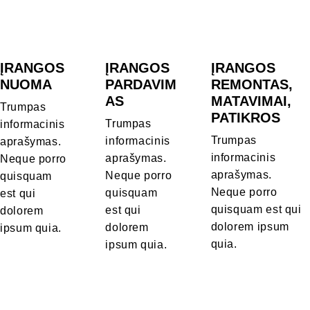
ĮRANGOS 
ĮRANGOS 
ĮRANGOS 
NUOMA
PARDAVIM
REMONTAS, 
AS
MATAVIMAI, 
Trumpas 
PATIKROS
Trumpas 
informacinis 
Trumpas 
informacinis 
aprašymas. 
informacinis 
aprašymas. 
Neque porro 
aprašymas. 
Neque porro 
quisquam 
Neque porro 
quisquam 
est qui 
quisquam est qui 
est qui 
dolorem 
dolorem ipsum 
dolorem 
ipsum quia.
quia.
ipsum quia.