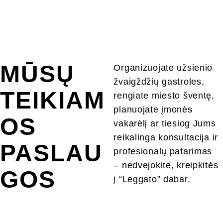
MŪSŲ 
Organizuojate užsienio 
žvaigždžių gastroles, 
TEIKIAM
rengiate miesto šventę, 
planuojate įmonės 
OS 
vakarėlį ar tiesiog Jums 
reikalinga konsultacija ir 
PASLAU
profesionalų patarimas 
– nedvejokite, kreipkitės 
GOS
į “Leggato” dabar.