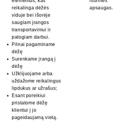
elementus, kas 
išorines 
reikalinga dėžės 
apsaugas.
viduje bei išorėje 
saugiam įrangos 
transportavimui ir 
patogiam darbui.
Pilnai pagaminame 
dėžę
Surenkame įrangą į 
dėžę
Užklijuojame arba 
uždažome reikalingus 
lipdukus ar užrašus;
Esant poreikiui 
pristatome dėžę 
klientui į jo 
pageidaujamą vietą.