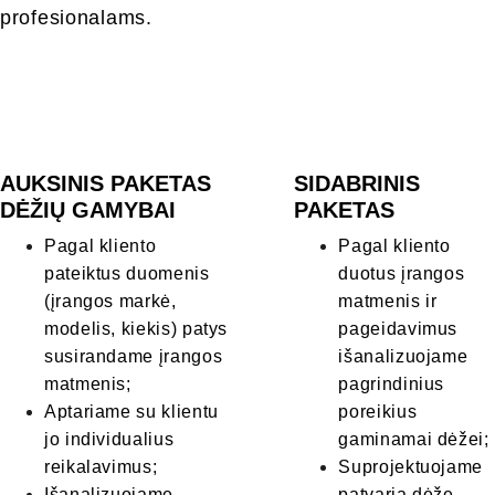
profesionalams.
AUKSINIS PAKETAS 
SIDABRINIS 
DĖŽIŲ GAMYBAI
PAKETAS
Pagal kliento 
Pagal kliento 
pateiktus duomenis 
duotus įrangos 
(įrangos markė, 
matmenis ir 
modelis, kiekis) patys 
pageidavimus 
susirandame įrangos 
išanalizuojame 
matmenis;
pagrindinius 
Aptariame su klientu 
poreikius 
jo individualius 
gaminamai dėžei;
reikalavimus;
Suprojektuojame 
Išanalizuojame 
patvarią dėžę 